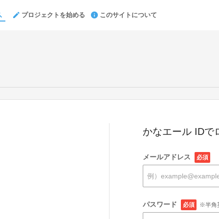
プロジェクトを始める
このサイトについて
かなエール ID
メールアドレス
必須
パスワード
必須
※半角