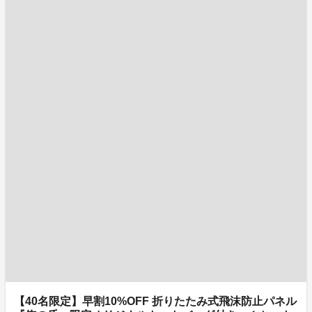
【40名限定】早割10%OFF 折りたたみ式飛沫防止パネル