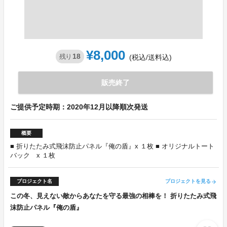
¥8,000
18
残り
(税込/送料込)
販売終了
ご提供予定時期：2020年12月以降順次発送
概要
■ 折りたたみ式飛沫防止パネル『俺の盾』x １枚 ■ オリジナルトート
バック x １枚
プロジェクト名
プロジェクトを見る
arrow_forward
この冬、見えない敵からあなたを守る最強の相棒を！ 折りたたみ式飛
沫防止パネル『俺の盾』