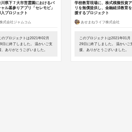
奈川県下７大市営霊園におけるバ
学校教育現場に、株式模擬投資ア
チャル墓参りアプリ「セレモビ」
リを無償提供し、金融経済教育を
導入プロジェクト
援するプロジェクト
株式会社ジャムコム
あせまねライフ株式会社
このプロジェクトは2021年02月
このプロジェクトは2021年01月
19日に終了しました。 温かいご支
29日に終了しました。 温かいご
援、ありがとうございました。
援、ありがとうございました。