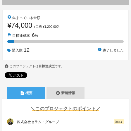
stars
集まっている金額
¥74,000
(目標 ¥1,200,000)
6
flag
目標達成率
%
12
watch_later
購入数
終了しました
このプロジェクトは
目標達成型
です。
description
stars
概要
新着情報
＼このプロジェクトのポイント／
株式会社セラム・グループ
arrow_downward
詳細