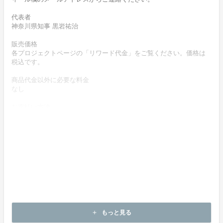
代表者
神奈川県知事 黒岩祐治
販売価格
各プロジェクトページの「リワード代金」をご覧ください。価格は
税込です。
商品代金以外に必要な料金
なし
お支払い方法
クレジットカードによりお支払いいただけます。
お支払い時期
商品購入時に決済します。
商品（リワード記載内容）のお引渡し時期
商品の引渡し時期またはサービスの提供時期は、各プロジェクトペ
ージの記載をご確認ください。
キャンセルの可否と条件
キャンセルはできません。
もっと見る
add
決済完了後の返金は一切できません。