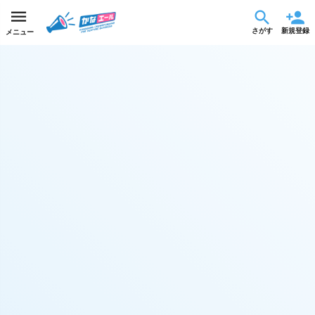
さがす
新規登録
メニュー
杜仲茶の常識を超えた「まろやか抹茶仕立て」神奈川に来たら、とちゅうで
一服‼
集まった金額
達成率
詳細
¥150,000
30%