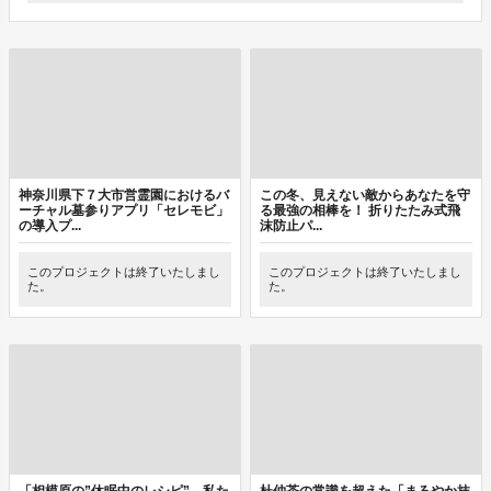
神奈川県下７大市営霊園におけるバ
この冬、見えない敵からあなたを守
ーチャル墓参りアプリ「セレモビ」
る最強の相棒を！ 折りたたみ式飛
の導入プ...
沫防止パ...
このプロジェクトは終了いたしまし
このプロジェクトは終了いたしまし
た。
た。
「相模原の”休眠中のレシピ”。私た
杜仲茶の常識を超えた「まろやか抹