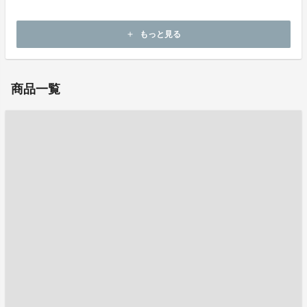
ホームページ：
http://www.aromaquest.jp/
もっと見る
add
お問い合わせ：
kanasugi@aromaquest.jp
商品一覧