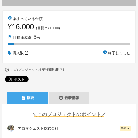
stars
集まっている金額
¥16,000
(目標 ¥300,000)
5
flag
目標達成率
%
2
watch_later
購入数
終了しました
このプロジェクトは
実行確約型
です。
description
stars
概要
新着情報
＼このプロジェクトのポイント／
アロマクエスト株式会社
arrow_downward
詳細