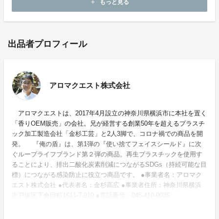
もっと見る
add
出品者プロフィール
アロマクエスト株式会社
アロマクエストは、2017年4月設立の神奈川県横浜市に本社を置く
「香りOEM販売」の会社。兄が経営する創業50年を超えるプラスチ
ック加工製造会社「金杉工芸」と2人3脚で、コロナ禍での商品を開
発。 『俺の盾』は、第1弾の『使い捨てフェイスシールド』に次
ぐループライフブランド第２弾の商品。再生プラスチックを使用す
ることにより、排出二酸化炭素削減につながるSDGs（持続可能な目
標）につながる感染防止に役立つ商品です。 ●事業者名：アロマク
エスト株式会社 ●代表者名：金杉高広 ●事業者住所：神奈川県横浜
市戸塚区下倉田町1611-7-910 ●電話番号：045-410-9035