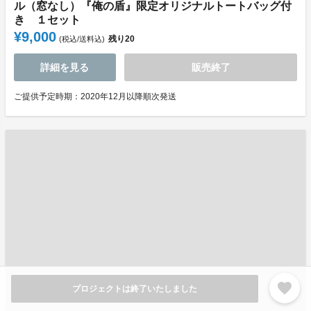
ル（窓なし）『俺の盾』限定オリジナルトートバッグ付
き １セット
¥9,000
残り
20
(税込/送料込)
詳細を見る
販売終了
ご提供予定時期：2020年12月以降順次発送
favorite
プロジェクトは終了いたしました