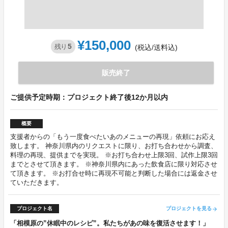
¥150,000
5
残り
(税込/送料込)
販売終了
ご提供予定時期：プロジェクト終了後12か月以内
概要
支援者からの「もう一度食べたいあのメニューの再現」依頼にお応え
致します。 神奈川県内のリクエストに限り、お打ち合わせから調査、
料理の再現、提供までを実現。 ※お打ち合わせ上限3回、試作上限3回
までとさせて頂きます。 ※神奈川県内にあった飲食店に限り対応させ
て頂きます。 ※お打合せ時に再現不可能と判断した場合には返金させ
ていただきます。
プロジェクト名
プロジェクトを見る
arrow_forward
「相模原の”休眠中のレシピ”。私たちがあの味を復活させます！」