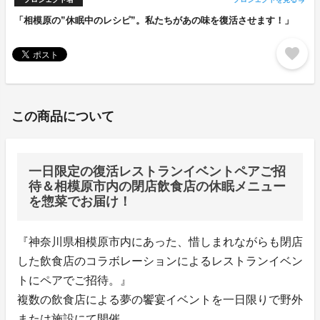
arrow_forward
「相模原の”休眠中のレシピ”。私たちがあの味を復活させます！」
favorite
この商品について
一日限定の復活レストランイベントペアご招
待＆相模原市内の閉店飲食店の休眠メニュー
を惣菜でお届け！
『神奈川県相模原市内にあった、惜しまれながらも閉店
した飲食店のコラボレーションによるレストランイベン
トにペアでご招待。』
複数の飲食店による夢の饗宴イベントを一日限りで野外
または施設にて開催。