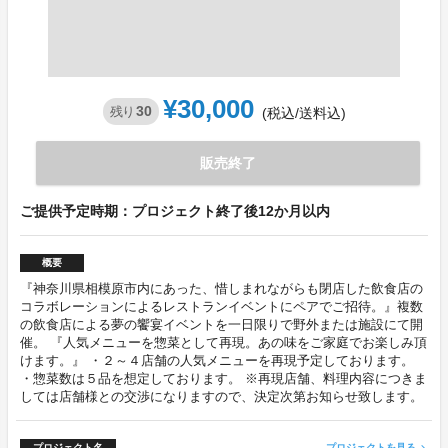
¥30,000
30
残り
(税込/送料込)
販売終了
ご提供予定時期：プロジェクト終了後12か月以内
概要
『神奈川県相模原市内にあった、惜しまれながらも閉店した飲食店の
コラボレーションによるレストランイベントにペアでご招待。』複数
の飲食店による夢の饗宴イベントを一日限りで野外または施設にて開
催。 『人気メニューを惣菜として再現。あの味をご家庭でお楽しみ頂
けます。』 ・２～４店舗の人気メニューを再現予定しております。
・惣菜数は５品を想定しております。 ※再現店舗、料理内容につきま
しては店舗様との交渉になりますので、決定次第お知らせ致します。
プロジェクト名
プロジェクトを見る